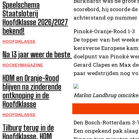
Burkhardt was de grote 
Speelschema
scorebord, hij scoorde de
Staatsloterij
achterstand op nummer t
Hoofdklasse 2026/2027
bekend!
Pinoké-Oranje-Rood 1-3
De topper van het weeke
HOOFDKLASSE
kersverse Europese kamp
Na 13 jaar weer de beste
doelpunt van Pinoké wer
Gerard Clapes en Max de B
HOCKEYMAGAZINE
paar wedstrijden nog vol
HDM en Oranje-Rood
blijven na zinderende
ontknoping in de
Marlon Landbrug omcirkeld
Hoofdklasse
HOOFDKLASSE
Den Bosch-Rotterdam 3-
Tilburg terug in de
Een ongekend pak slaag v
Hoofdklasse, HDM