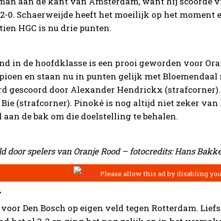
man aan de kant van Amsterdam, want hij scoorde vi
 2-0. Schaerweijde heeft het moeilijk op het moment e
ien HGC is nu drie punten.
nd in de hoofdklasse is een prooi geworden voor Or
ioen en staan nu in punten gelijk met Bloemendaal 
d gescoord door Alexander Hendrickx (strafcorner).
ie (strafcorner). Pinoké is nog altijd niet zeker van
 aan de bak om die doelstelling te behalen.
 door spelers van Oranje Rood – fotocredits: Hans Bakk
7
oor Den Bosch op eigen veld tegen Rotterdam. Liefst