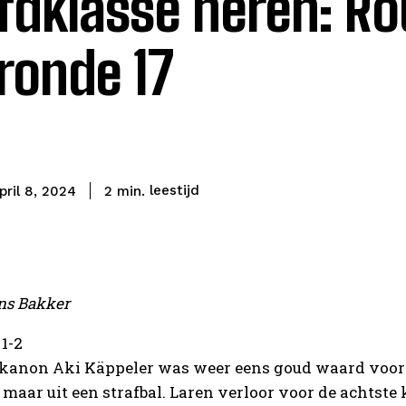
fdklasse heren: R
ronde 17
leestijd
2
min.
pril 8, 2024
ans Bakker
1-2
anon Aki Käppeler was weer eens goud waard voor zij
, maar uit een strafbal. Laren verloor voor de achtste 