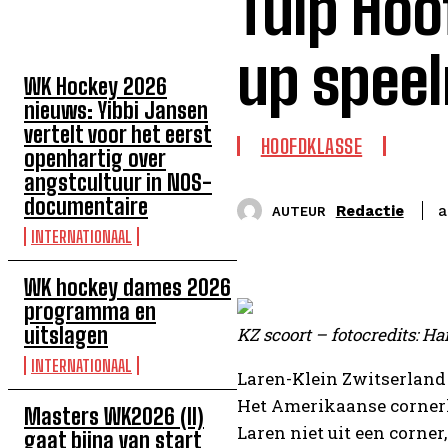
Tulp Hoo
TOP 5 DEZE WEEK
up speel
WK Hockey 2026
nieuws: Yibbi Jansen
vertelt voor het eerst
HOOFDKLASSE
openhartig over
angstcultuur in NOS-
documentaire
Redactie
a
AUTEUR
INTERNATIONAAL
WK hockey dames 2026
programma en
uitslagen
KZ scoort – fotocredits: H
INTERNATIONAAL
Laren-Klein Zwitserland 
Het Amerikaanse cornerk
Masters WK2026 (II)
Laren niet uit een corner
gaat bijna van start