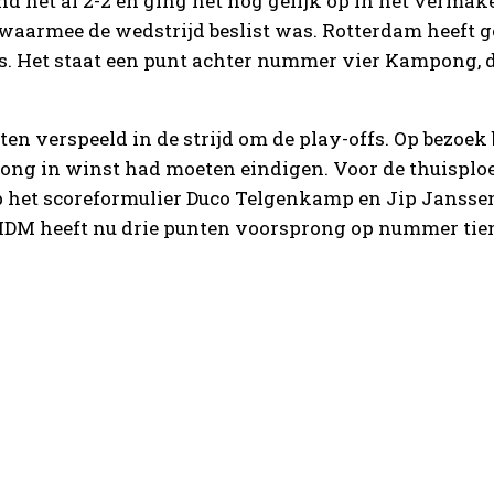
d het al 2-2 en ging het nog gelijk op in het vermak
r waarmee de wedstrijd beslist was. Rotterdam heeft
s. Het staat een punt achter nummer vier Kampong, da
en verspeeld in de strijd om de play-offs. Op bezoe
ong in winst had moeten eindigen. Voor de thuisplo
et scoreformulier Duco Telgenkamp en Jip Janssen.
. HDM heeft nu drie punten voorsprong op nummer tie