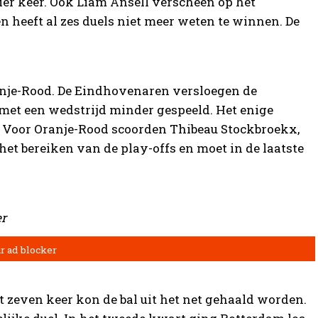
er keer. Ook Liam Ansell verscheen op het
n heeft al zes duels niet meer weten te winnen. De
anje-Rood. De Eindhovenaren versloegen de
met een wedstrijd minder gespeeld. Het enige
 Voor Oranje-Rood scoorden Thibeau Stockbroekx,
 het bereiken van de play-offs en moet in de laatste
er
 zeven keer kon de bal uit het net gehaald worden.