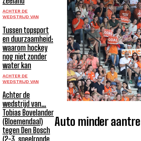
Zeeland
ACHTER DE
WEDSTRIJD VAN
Tussen topsport
en duurzaamheid:
waarom hockey
nog niet zonder
water kan
ACHTER DE
WEDSTRIJD VAN
Achter de
wedstrijd van…
Tobias Bovelander
Auto minder aantre
(Bloemendaal)
tegen Den Bosch
(2-3, speelronde