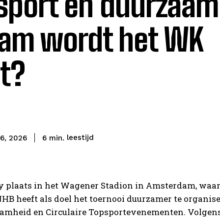
sport en duurzaam
aam wordt het WK
t?
leestijd
6
min.
26, 2026
 plaats in het Wagener Stadion in Amsterdam, waar z
NHB heeft als doel het toernooi duurzamer te organis
heid en Circulaire Topsportevenementen. Volgens d