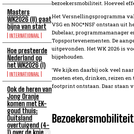
bezoekersmobiliteit. Hoeveel ef
Masters
Het Versnellingsprogramma val
WK2026 (II) gaat
VSG en NOC*NSF ontstaan uit he
bijna van start
Dubelaar, programmamanager en
INTERNATIONAAL
Topsportevenementen. De aanges
uitgevonden. Het WK 2026 is vo
Hoe presteerde
bijgehouden.
Nederland op
het WK2026 (I)
‘We kijken daarbij ook veel naar
INTERNATIONAAL
moeten eten, drinken, reizen en t
footprint ontstaan. Daar staan vi
Ook de heren van
Jong Oranje
komen met EK-
goud thuis:
Bezoekersmobiliteit
Duitsland
overtuigend (4-
1) over de knie