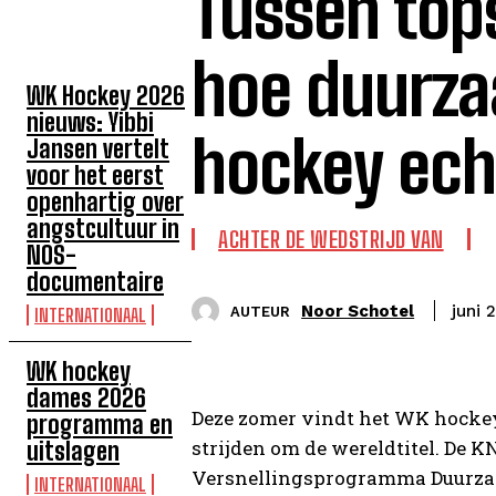
Tussen top
TOP 5 DEZE WEEK
hoe duurz
WK Hockey 2026
nieuws: Yibbi
hockey ech
Jansen vertelt
voor het eerst
openhartig over
angstcultuur in
ACHTER DE WEDSTRIJD VAN
NOS-
documentaire
Noor Schotel
juni 
AUTEUR
INTERNATIONAAL
WK hockey
dames 2026
Deze zomer vindt het WK hockey
programma en
strijden om de wereldtitel. De K
uitslagen
Versnellingsprogramma Duurzaam
INTERNATIONAAL