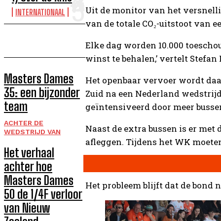
Uit de monitor van het versnell
INTERNATIONAAL
van de totale CO₂-uitstoot van 
Elke dag worden 10.000 toeschou
winst te behalen,’ vertelt Stef
Masters Dames
Het openbaar vervoer wordt daar
35: een bijzonder
Zuid na een Nederland wedstrijd
team
geïntensiveerd door meer bussen
ACHTER DE
Naast de extra bussen is er met 
WEDSTRIJD VAN
afleggen. Tijdens het WK moete
Het verhaal
achter hoe
Masters Dames
Het probleem blijft dat de bond 
50 de 1/4F verloor
van Nieuw