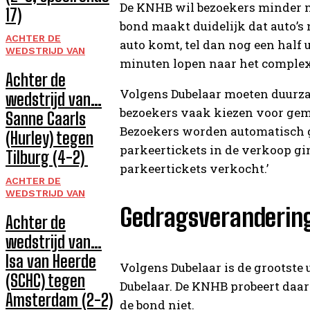
De KNHB wil bezoekers minder me
17)
bond maakt duidelijk dat auto’s 
ACHTER DE
auto komt, tel dan nog een half u
WEDSTRIJD VAN
minuten lopen naar het complex
Achter de
Volgens Dubelaar moeten duurza
wedstrijd van…
bezoekers vaak kiezen voor gema
Sanne Caarls
Bezoekers worden automatisch g
(Hurley) tegen
parkeertickets in de verkoop gi
Tilburg (4-2)
parkeertickets verkocht.’
ACHTER DE
WEDSTRIJD VAN
Gedragsveranderin
Achter de
wedstrijd van…
Isa van Heerde
Volgens Dubelaar is de grootste
(SCHC) tegen
Dubelaar. De KNHB probeert daa
Amsterdam (2-2)
de bond niet.