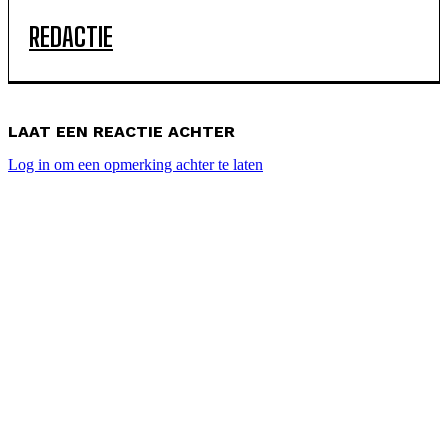
REDACTIE
LAAT EEN REACTIE ACHTER
Log in om een opmerking achter te laten
POPULAIRE ARTIKELEN
WK Hockey 2026 nieuws: Yibbi Jansen vertelt voor het
eerst openhartig over angstcultuur in NOS-
documentaire
WK hockey dames 2026 programma en uitslagen