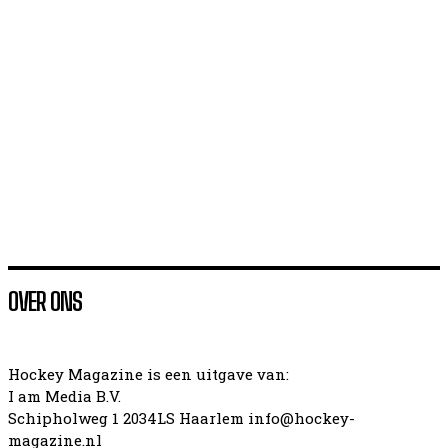
Masters WK2026 (II) gaat bijna van start
Hoe presteerde Nederland op het WK2026 (I)
Ook de heren van Jong Oranje komen met EK-goud
thuis: Duitsland overtuigend (4-1) over de knie
OVER ONS
Hockey Magazine is een uitgave van:
I am Media B.V.
Schipholweg 1 2034LS Haarlem info@hockey-
magazine.nl