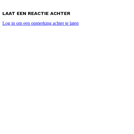
LAAT EEN REACTIE ACHTER
Log in om een opmerking achter te laten
POPULAIRE ARTIKELEN
WK hockey dames 2026 programma en uitslagen
Masters WK2026 (II) gaat bijna van start
Hoe presteerde Nederland op het WK2026 (I)
WK Hockey 2026 nieuws: Alle wedstrijden in twee
iconische stadions