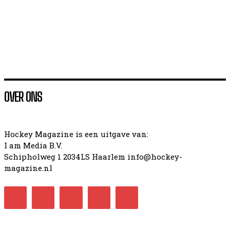
Ook de heren van Jong Oranje komen met EK-goud
thuis: Duitsland overtuigend (4-1) over de knie
OVER ONS
Hockey Magazine is een uitgave van:
I am Media B.V.
Schipholweg 1 2034LS Haarlem info@hockey-
magazine.nl