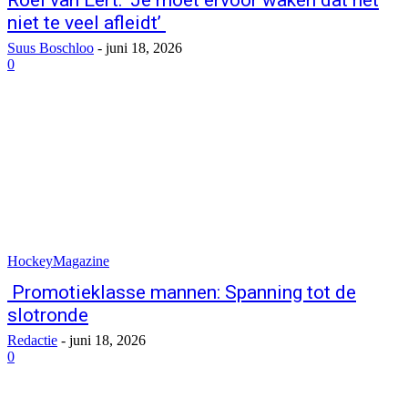
Roel van Eert: ‘Je moet ervoor waken dat het
niet te veel afleidt’
Suus Boschloo
-
juni 18, 2026
0
HockeyMagazine
Promotieklasse mannen: Spanning tot de
slotronde
Redactie
-
juni 18, 2026
0