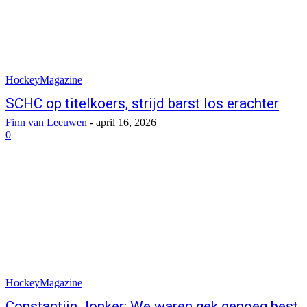
HockeyMagazine
SCHC op titelkoers, strijd barst los erachter
Finn van Leeuwen
-
april 16, 2026
0
HockeyMagazine
Constantijn Jonker: We waren gek genoeg best