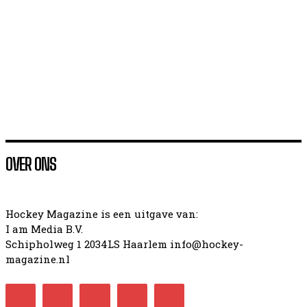
WK hockey dames 2026 programma en uitslagen
Masters WK2026 (II) gaat bijna van start
Hoe presteerde Nederland op het WK2026 (I)
OVER ONS
Hockey Magazine is een uitgave van:
I am Media B.V.
Schipholweg 1 2034LS Haarlem info@hockey-
magazine.nl