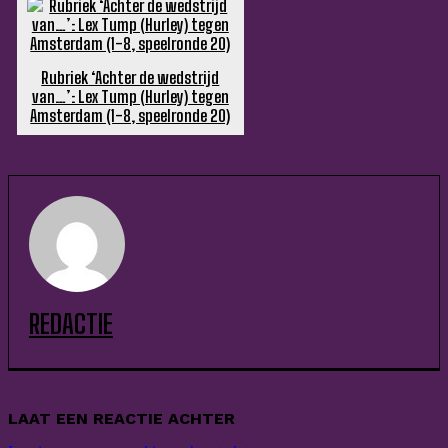
Rubriek ‘Achter de wedstrijd
van…’: Lex Tump (Hurley) tegen
Amsterdam (1-8, speelronde 20)
REDACTIE
LAAT EEN REACTIE ACHTER