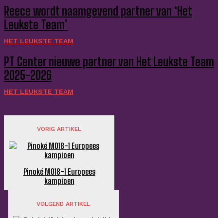
Reece wordt naamgevend partner van ‘Het
Leukste Team’
HET LEUKSTE TEAM
PT Center nieuwe partner van Het Leukste Team
2025-2026
HET LEUKSTE TEAM
VORIG ARTIKEL
Pinoké MO18-1 Europees
kampioen
VOLGEND ARTIKEL