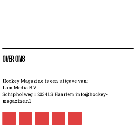
Ook de heren van Jong Oranje komen met EK-goud
thuis: Duitsland overtuigend (4-1) over de knie
OVER ONS
Hockey Magazine is een uitgave van:
I am Media B.V.
Schipholweg 1 2034LS Haarlem info@hockey-
magazine.nl