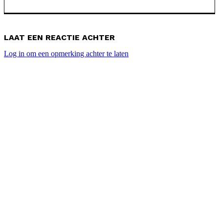
LAAT EEN REACTIE ACHTER
Log in om een opmerking achter te laten
POPULAIRE ARTIKELEN
Masters WK2026 (II) dag 4 winst-gelijk-verlies
Masters IMC 2026 – dé Cup
Masters WK2026 (II) Ceremonies en Cijfers
WK Hockey 2026 nieuws: Spanje zonder zussen