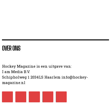
Barrios naar WK
WK hockey dames 2026 programma en uitslagen
OVER ONS
Hockey Magazine is een uitgave van:
I am Media B.V.
Schipholweg 1 2034LS Haarlem info@hockey-
magazine.nl